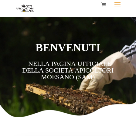
Video
Player
BENVENUTI
NELLA PAGINA UFFICIALE
DELLA SOCIETÀ APICOLTORI
MOESANO (SAM)