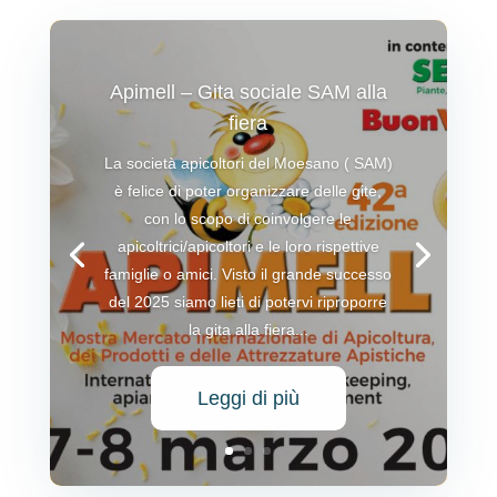
Apimell – Gita sociale SAM alla
fiera
La società apicoltori del Moesano ( SAM)
è felice di poter organizzare delle gite,
con lo scopo di coinvolgere le
apicoltrici/apicoltori e le loro rispettive
famiglie o amici. Visto il grande successo
del 2025 siamo lieti di potervi riproporre
la gita alla fiera...
Leggi di più