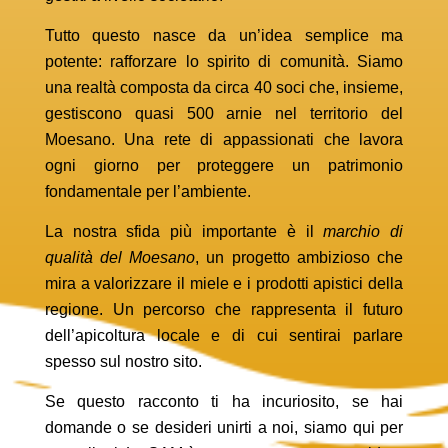
Tutto questo nasce da un’idea semplice ma
potente: rafforzare lo spirito di comunità. Siamo
una realtà composta da circa 40 soci che, insieme,
gestiscono quasi 500 arnie nel territorio del
Moesano. Una rete di appassionati che lavora
ogni giorno per proteggere un patrimonio
fondamentale per l’ambiente.
La nostra sfida più importante è il
marchio di
qualità del Moesano
, un progetto ambizioso che
mira a valorizzare il miele e i prodotti apistici della
regione. Un percorso che rappresenta il futuro
dell’apicoltura locale e di cui sentirai parlare
spesso sul nostro sito.
Se questo racconto ti ha incuriosito, se hai
domande o se desideri unirti a noi, siamo qui per