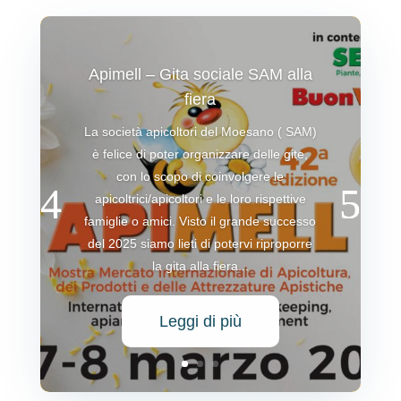
Apimell – Gita sociale SAM alla
fiera
La società apicoltori del Moesano ( SAM)
è felice di poter organizzare delle gite,
con lo scopo di coinvolgere le
apicoltrici/apicoltori e le loro rispettive
famiglie o amici. Visto il grande successo
del 2025 siamo lieti di potervi riproporre
la gita alla fiera...
Leggi di più