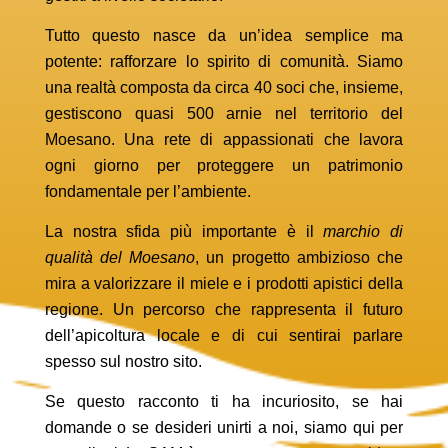
Tutto questo nasce da un’idea semplice ma
potente: rafforzare lo spirito di comunità. Siamo
una realtà composta da circa 40 soci che, insieme,
gestiscono quasi 500 arnie nel territorio del
Moesano. Una rete di appassionati che lavora
ogni giorno per proteggere un patrimonio
fondamentale per l’ambiente.
La nostra sfida più importante è il
marchio di
qualità del Moesano
, un progetto ambizioso che
mira a valorizzare il miele e i prodotti apistici della
regione. Un percorso che rappresenta il futuro
dell’apicoltura locale e di cui sentirai parlare
spesso sul nostro sito.
Se questo racconto ti ha incuriosito, se hai
domande o se desideri unirti a noi, siamo qui per